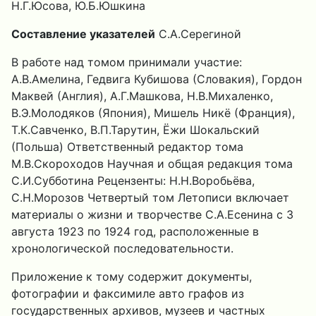
Н.Г.Юсова, Ю.Б.Юшкина
Составление указателей
С.А.Серегиной
В работе над томом принимали участие:
А.В.Амелина, Гедвига Кубишова (Словакия), Гордон
Маквей (Англия), А.Г.Машкова, Н.В.Михаленко,
В.Э.Молодяков (Япония), Мишель Никё (Франция),
Т.К.Савченко, В.П.Тарутин, Ёжи Шокальский
(Польша) Ответственный редактор тома
М.В.Скороходов Научная и общая редакция тома
С.И.Субботина Рецензенты: Н.Н.Воробьёва,
С.Н.Морозов Четвертый том Летописи включает
материалы о жизни и творчестве С.А.Есенина с 3
августа 1923 по 1924 год, расположенные в
хронологической последовательности.
Приложение к тому содержит документы,
фотографии и факсимиле авто­ графов из
государственных архивов, музеев и частных