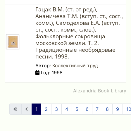
Гацак В.М. (ст. от ред.),
Ананичева Т.М. (вступ. ст., сост.,
комм.), Самоделова Е.А. (вступ.
ст., сост., комм., слов.).
Фольклорные сокровища
московской земли. Т. 2.
Традиционные необрядовые
песни. 1998.
Автор:
Коллективный труд
Год: 1998
Alexandria Book Library
1
2
3
4
5
6
7
8
9
1