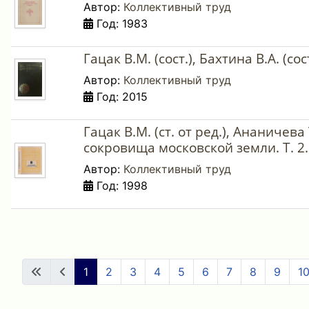
Автор:
Коллективный труд
Год: 1983
Гацак В.М. (сост.), Бахтина В.А. (со
Автор:
Коллективный труд
Год: 2015
Гацак В.М. (ст. от ред.), Ананичева 
сокровища московской земли. Т. 2
Автор:
Коллективный труд
Год: 1998
1
2
3
4
5
6
7
8
9
1