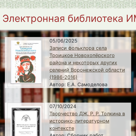
Электронная библиотека 
05/06/2025
Записи фольклора села
Троицкое Новохопёрского
района и некоторых других
селений Воронежской области
(1986-2016)
Автор:
Е.А. Самоделова
07/10/2024
Творчество ДЖ. Р. Р. Толкина в
историко-литературном
контексте
Автор:
Сборник работ