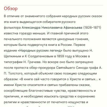
Обзор
В отличие от знаменитого собрания народных русских сказок
эта книга выдающегося собирателя русского
фольклора
Александра Николаевича Афанасьева
(1826–1871)
известна гораздо меньше. И главной причиной этого
печального положения являются цензурные гонения,
которым была подвергнута книга в России. Первое
издание
«Народных русских легенд»
было выпущено Н.
Щепкиным и К Солдатенковым в 1859 году в Москве в
типографии Н. Грачева. Но вскоре оно было запрещено
после протеста обер-прокурора Святейшего Синода графа А.
П. Толстого, который объяснял свою позицию следующим
образом: «В книге сей часто говорится о Христе и святых… к
имени Христа-спасителя и святых прибавлены сказки,
оскорбляющие благочестивые чувства, нравственность и
приличие, и необходимо изыскать средства к охранению
религии и нравственности от печатного кощунства и