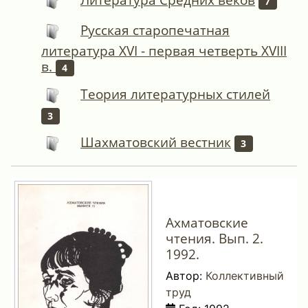
7
Русская старопечатная
литература XVI - первая четверть XVIII
в.
4
Теория литературных стилей
3
Шахматовский вестник
3
Ахматовские
чтения. Вып. 2.
1992.
Автор:
Коллективный
труд