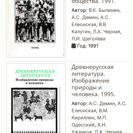
общества. 1991.
Автор:
В.К. Былинин
,
А.С. Демин
,
А.С.
Елеонская
,
В.В.
Калугин
,
Л.А. Черная
,
Л.И. Щеголева
Год: 1991
Древнерусская
литература.
Изображение
природы и
человека. 1995.
Автор:
А.С. Демин
,
А.С.
Елеонская
,
В.М.
Кириллин
,
М.П.
Одесский
,
А.Н.
Ужанков
,
Л.А. Черная