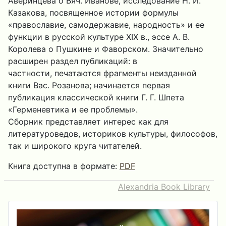
Аверинцева о Вяч. Иванове, исследование Н. И.
Казакова, посвященное истории формулы
«православие, самодержавие, народность» и ее
функции в русской культуре XIX в., эссе А. В.
Королева о Пушкине и Фаворском. Значительно
расширен раздел публикаций: в
частности, печатаются фрагменты неизданной
книги Вас. Розанова; начинается первая
публикация классической книги Г. Г. Шпета
«Герменевтика и ее проблемы».
Сборник представляет интерес как для
литературоведов, историков культуры, философов,
так и широкого круга читателей.
Книга доступна в формате:
PDF
Alexandria Book Library