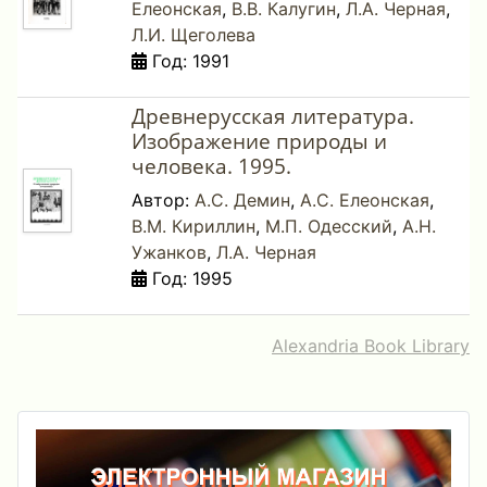
Елеонская
,
В.В. Калугин
,
Л.А. Черная
,
Л.И. Щеголева
Год: 1991
Древнерусская литература.
Изображение природы и
человека. 1995.
Автор:
А.С. Демин
,
А.С. Елеонская
,
В.М. Кириллин
,
М.П. Одесский
,
А.Н.
Ужанков
,
Л.А. Черная
Год: 1995
Alexandria Book Library