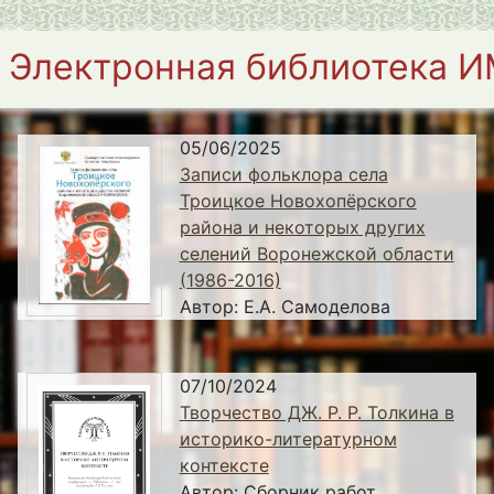
Электронная библиотека 
05/06/2025
Записи фольклора села
Троицкое Новохопёрского
района и некоторых других
селений Воронежской области
(1986-2016)
Автор:
Е.А. Самоделова
07/10/2024
Творчество ДЖ. Р. Р. Толкина в
историко-литературном
контексте
Автор:
Сборник работ