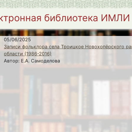
ктронная библиотека ИМЛИ
05/06/2025
Записи фольклора села Троицкое Новохопёрского ра
области (1986-2016)
Автор:
Е.А. Самоделова