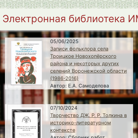
Электронная библиотека 
05/06/2025
Записи фольклора села
Троицкое Новохопёрского
района и некоторых других
селений Воронежской области
(1986-2016)
Автор:
Е.А. Самоделова
07/10/2024
Творчество ДЖ. Р. Р. Толкина в
историко-литературном
контексте
Автор:
Сборник работ