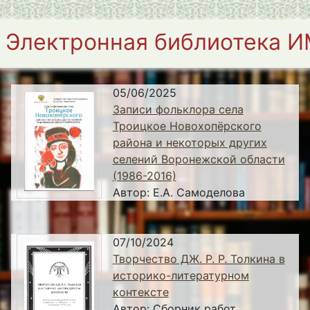
Электронная библиотека 
05/06/2025
Записи фольклора села
Троицкое Новохопёрского
района и некоторых других
селений Воронежской области
(1986-2016)
Автор:
Е.А. Самоделова
07/10/2024
Творчество ДЖ. Р. Р. Толкина в
историко-литературном
контексте
Автор:
Сборник работ