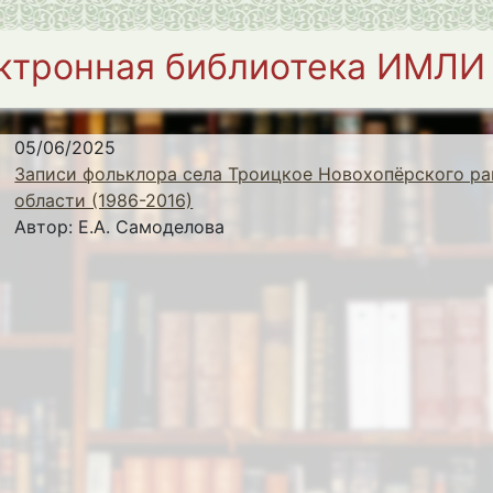
ктронная библиотека ИМЛИ
05/06/2025
Записи фольклора села Троицкое Новохопёрского ра
области (1986-2016)
Автор:
Е.А. Самоделова