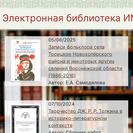
Электронная библиотека 
05/06/2025
Записи фольклора села
Троицкое Новохопёрского
района и некоторых других
селений Воронежской области
(1986-2016)
Автор:
Е.А. Самоделова
07/10/2024
Творчество ДЖ. Р. Р. Толкина в
историко-литературном
контексте
Автор:
Сборник работ