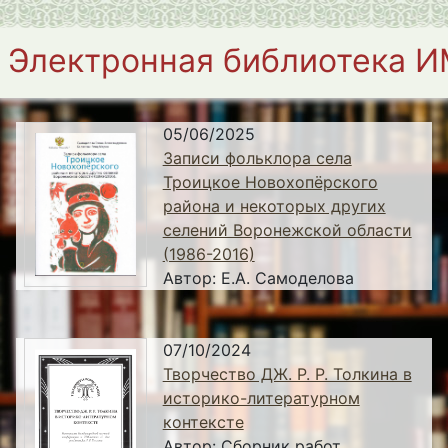
Электронная библиотека 
05/06/2025
Записи фольклора села
Троицкое Новохопёрского
района и некоторых других
селений Воронежской области
(1986-2016)
Автор:
Е.А. Самоделова
07/10/2024
Творчество ДЖ. Р. Р. Толкина в
историко-литературном
контексте
Автор:
Сборник работ