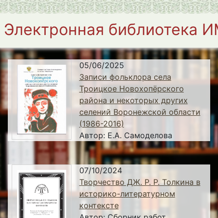
Электронная библиотека 
05/06/2025
Записи фольклора села
Троицкое Новохопёрского
района и некоторых других
селений Воронежской области
(1986-2016)
Автор:
Е.А. Самоделова
07/10/2024
Творчество ДЖ. Р. Р. Толкина в
историко-литературном
контексте
Автор:
Сборник работ