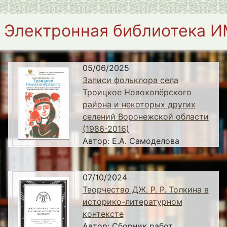
Электронная библиотека 
05/06/2025
Записи фольклора села
Троицкое Новохопёрского
района и некоторых других
селений Воронежской области
(1986-2016)
Автор:
Е.А. Самоделова
07/10/2024
Творчество ДЖ. Р. Р. Толкина в
историко-литературном
контексте
Автор:
Сборник работ