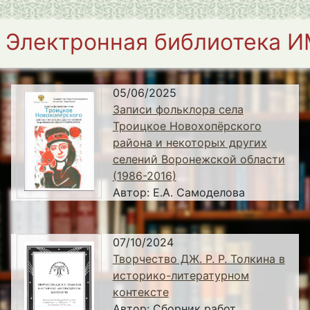
Электронная библиотека 
05/06/2025
Записи фольклора села
Троицкое Новохопёрского
района и некоторых других
селений Воронежской области
(1986-2016)
Автор:
Е.А. Самоделова
07/10/2024
Творчество ДЖ. Р. Р. Толкина в
историко-литературном
контексте
Автор:
Сборник работ