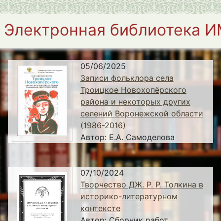
Электронная библиотека 
05/06/2025
Записи фольклора села
Троицкое Новохопёрского
района и некоторых других
селений Воронежской области
(1986-2016)
Автор:
Е.А. Самоделова
07/10/2024
Творчество ДЖ. Р. Р. Толкина в
историко-литературном
контексте
Автор:
Сборник работ