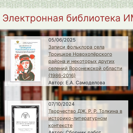
Электронная библиотека 
05/06/2025
Записи фольклора села
Троицкое Новохопёрского
района и некоторых других
селений Воронежской области
(1986-2016)
Автор:
Е.А. Самоделова
07/10/2024
Творчество ДЖ. Р. Р. Толкина в
историко-литературном
контексте
Автор:
Сборник работ