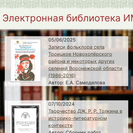
Электронная библиотека 
05/06/2025
Записи фольклора села
Троицкое Новохопёрского
района и некоторых других
селений Воронежской области
(1986-2016)
Автор:
Е.А. Самоделова
07/10/2024
Творчество ДЖ. Р. Р. Толкина в
историко-литературном
контексте
Автор:
Сборник работ