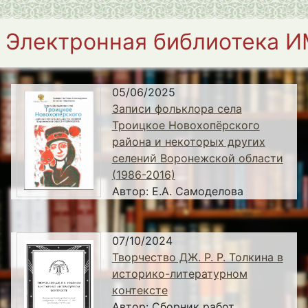
Электронная библиотека 
05/06/2025
Записи фольклора села
Троицкое Новохопёрского
района и некоторых других
селений Воронежской области
(1986-2016)
Автор:
Е.А. Самоделова
07/10/2024
Творчество ДЖ. Р. Р. Толкина в
историко-литературном
контексте
Автор:
Сборник работ