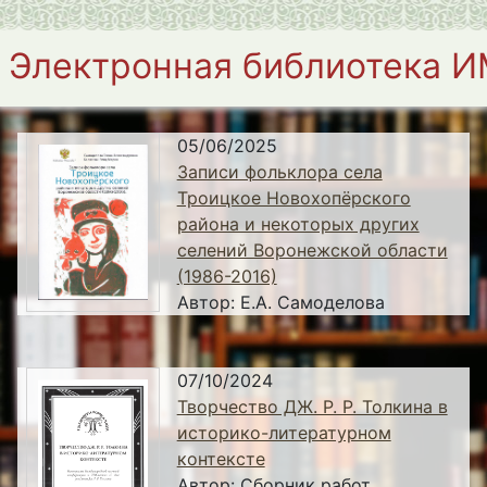
Электронная библиотека 
05/06/2025
Записи фольклора села
Троицкое Новохопёрского
района и некоторых других
селений Воронежской области
(1986-2016)
Автор:
Е.А. Самоделова
07/10/2024
Творчество ДЖ. Р. Р. Толкина в
историко-литературном
контексте
Автор:
Сборник работ