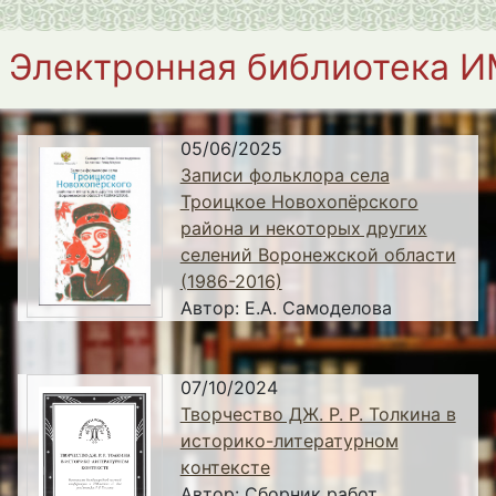
Электронная библиотека 
05/06/2025
Записи фольклора села
Троицкое Новохопёрского
района и некоторых других
селений Воронежской области
(1986-2016)
Автор:
Е.А. Самоделова
07/10/2024
Творчество ДЖ. Р. Р. Толкина в
историко-литературном
контексте
Автор:
Сборник работ