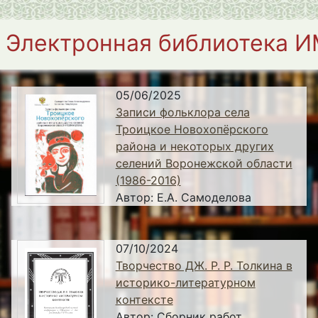
Электронная библиотека 
05/06/2025
Записи фольклора села
Троицкое Новохопёрского
района и некоторых других
селений Воронежской области
(1986-2016)
Автор:
Е.А. Самоделова
07/10/2024
Творчество ДЖ. Р. Р. Толкина в
историко-литературном
контексте
Автор:
Сборник работ