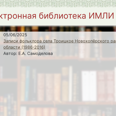
ктронная библиотека ИМЛИ
05/06/2025
Записи фольклора села Троицкое Новохопёрского ра
области (1986-2016)
Автор:
Е.А. Самоделова