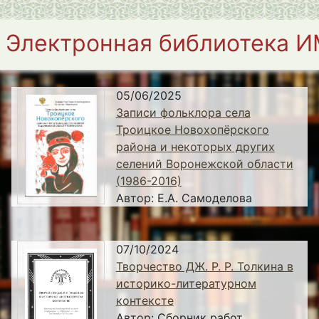
Электронная библиотека 
05/06/2025
Записи фольклора села
Троицкое Новохопёрского
района и некоторых других
селений Воронежской области
(1986-2016)
Автор:
Е.А. Самоделова
07/10/2024
Творчество ДЖ. Р. Р. Толкина в
историко-литературном
контексте
Автор:
Сборник работ