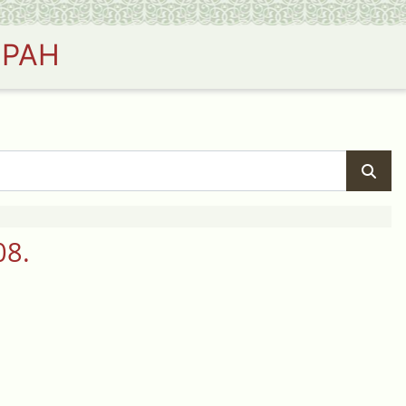
 РАН
08.