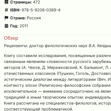
Страницы:
472
ISBN:
978-5-9208-0389-4
Страна:
Россия
Год:
2011
Обзор
Рецензенты: доктор филологических наук
В.А. Келды
Книгу составили исследования, посвященные различ
связанным явлениям словесности русского зарубежь
авторов (А. Чехов, Д. Мережковский, К. Бальмонт, Л.
отечественных классиков (Пушкин, Гоголь, Достоевск
эстетическим диалогам между литераторами (Вяч. Ив
контексту эпохи (Религиозно-философские собрания 1
исключительное — внимание сосредоточено на явлени
традицией и иным творческим опытом: индивидуаль
Книга рассчитана на специалистов-филологов, истор
соответствующей проблематикой.