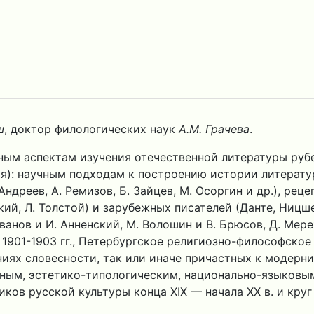
ш
, доктор филологических наук
А.М. Грачева
.
ным аспектам изучения отечественной литературы рубе
я): научным подходам к построению истории литерату
 Андреев, А. Ремизов, Б. Зайцев, М. Осоргин и др.), ре
ий, Л. Толстой) и зарубежных писателей (Данте, Ницше,
анов и И. Анненский, М. Волошин и В. Брюсов, Д. Мер
901-1903 гг., Петербургское религиозно-философское о
ях словесности, так или иначе причастных к модернис
ным, эстетико-типологическим, национально-языковы
иков русской культуры конца XIX — начала XX в. и кру