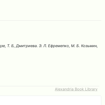
адзе, Т. Б, Дмитриева. Э. Л. Ефремепко, М. Б. Козьмин,
Alexandria Book Library