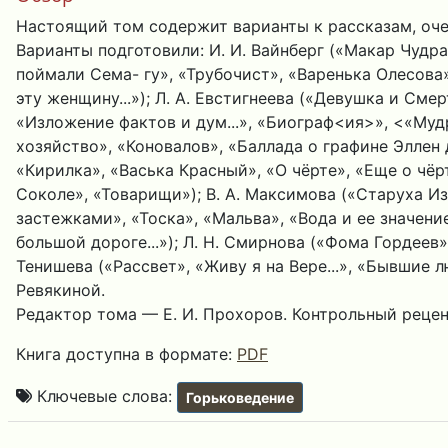
Настоящий том содержит варианты к рассказам, оче
Варианты подготовили: И. И. Вайнберг («Макар Чудра
поймали Сема- гу», «Трубочист», «Варенька Олесова»
эту женщину...»); Л. А. Евстигнеева («Девушка и Сме
«Изложение фактов и дум...», «Биограф<ия>», <«Муд
хозяйство», «Коновалов», «Баллада о графине Эллен д
«Кирилка», «Васька Красный», «О чёрте», «Еще о чёрт
Соколе», «Товарищи»); В. А. Максимова («Старуха Из
застежками», «Тоска», «Мальва», «Вода и ее значение
большой дороге...»); Л. Н. Смирнова («Фома Гордеев»,
Тенишева («Рассвет», «Живу я на Вере...», «Бывшие 
Ревякиной.
Редактор тома — Е. И. Прохоров. Контрольный реценз
Книга доступна в формате:
PDF
Ключевые слова:
Горьковедение