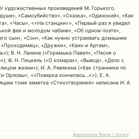
V художественных произведений М. Горького.
 душе», «Самоубийство», «Сказка», «Одинокий», «Как
та», «Часы», <«На станции»>, «Первый раз я увидел
нькой фее и молодом чабане», «Об одном поэте»,
его сын», «Сон», «Как нужно устраивать домашнее
», «Проходимец», «Дружки», «Каин и Артем»,
ь»); В. Н. Ланина («Горемыка Павел», «Песня о
); Ф. Н. Пицкель («О комарах», «Вывод», «Дело с
 лицом жизни»); И. А. Ревякина («Как странники по
и Орловы», <«Поверка кончилась...»>); Е. А.
тоящем томе заметка «Стихотворения» написана И. А.
Alexandria Book Library