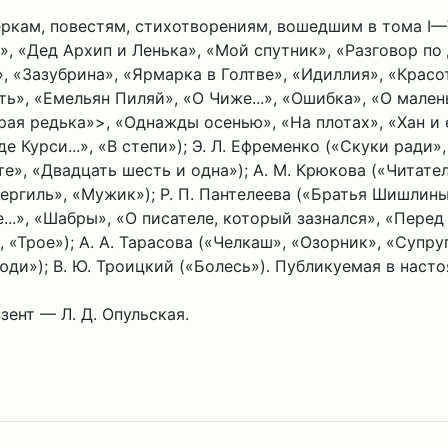
ркам, повестям, стихотворениям, вошедшим в тома I—
», «Дед Архип и Ленька», «Мой спутник», «Разговор по
, «Зазубрина», «Ярмарка в Голтве», «Идиллия», «Красо
рть», «Емельян Пиляй», «О Чиже...», «Ошибка», «О мале
рая редька»>, «Однажды осенью», «На плотах», «Хан и 
е Курси...», «В степи»); Э. Л. Ефременко («Скуки ради
е», «Двадцать шесть и одна»); А. М. Крюкова («Читател
ергиль», «Мужик»); Р. П. Пантелеева («Братья Шишлины»
...», «Шабры», «О писателе, который зазнался», «Перед
 «Трое»); А. А. Тарасова («Челкаш», «Озорник», «Супруг
люди»); В. Ю. Троицкий («Болесь»). Публикуемая в нас
ент — Л. Д. Опульская.