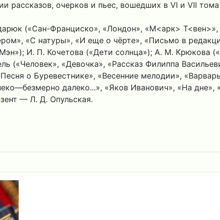
 рассказов, очерков и пьес, вошедших в VI и VII том
арюк («Сан-Франциско», «Лондон», «М<арк> Т<вен>», <«О
ром», «С натуры», «И еще о чёрте», «Письмо в редакци
эн»); И. П. Кочетова («Дети солнца»); А. М. Крюкова («
цкель («Человек», «Девочка», «Рассказ Филиппа Василье
«Песня о Буревестнике», «Весенние мелодии», «Варвары»
ко—безмерно далеко...», «Яков Иванович», «На дне», «
ент — Л. Д. Опульская.