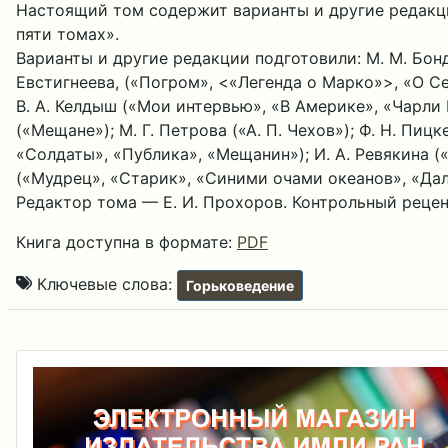
Настоящий том содержит варианты и другие редакции
пяти томах».
Варианты и другие редакции подготовили: М. М. Бонд
Евстигнеева, («Погром», <«Легенда о Марко»>, «О Се
В. А. Келдыш («Мои интервью», «В Америке», «Чарли М
(«Мещане»); М. Г. Петрова («А. П. Чехов»); Ф. Н. Пи
«Солдаты», «Публика», «Мещанин»); И. А. Ревякина (
(«Мудрец», «Старик», «Синими очами океанов», «Дале
Редактор тома — Е. И. Прохоров. Контрольный реценз
Книга доступна в формате:
PDF
Ключевые слова:
Горьковедение