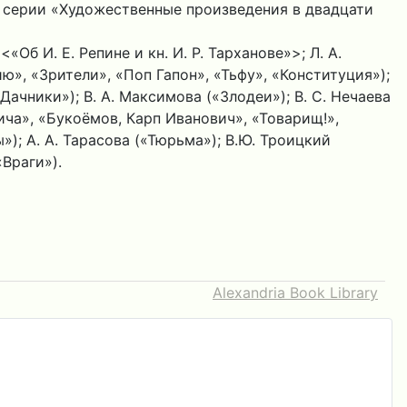
а серии «Художественные произведения в двадцати
б И. Е. Репине и кн. И. Р. Тарханове»>; Л. А.
ю», «Зрители», «Поп Гапон», «Тьфу», «Конституция»);
Дачники»); В. А. Максимова («Злодеи»); В. С. Нечаева
вича», «Букоёмов, Карп Иванович», «Товарищ!»,
); А. А. Тарасова («Тюрьма»); В.Ю. Троицкий
Враги»).
Alexandria Book Library