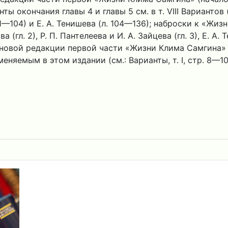
нты окончания главы 4 и главы 5 см. в т. VIII Вариантов 
1—104) и Е. А. Тенишева (л. 104—136); наброски к «Жиз
(гл. 2), Р. П. Пантелеева и И. А. Зайцева (гл. 3), Е. А. Т
вой редакции первой части «Жизни Клима Самгина» см.
няемым в этом издании (см.: Варианты, т. I, стр. 8—10