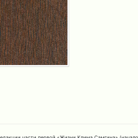
акции части первой «Жизни Клима Самгина» (начало см.