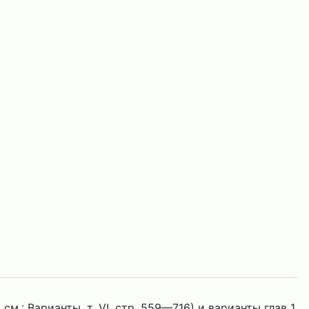
: Варианты, т. VI, стр. 559—716) и варианты глав 1