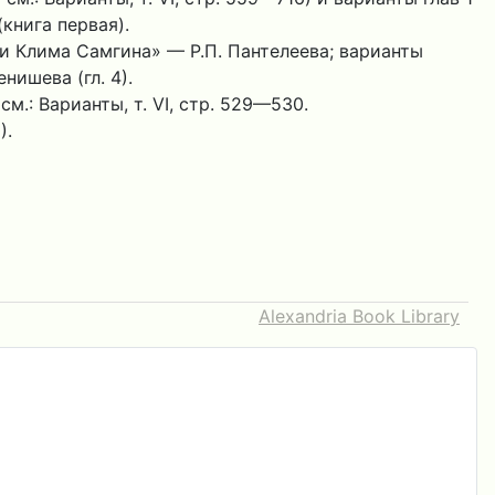
(книга первая).
ни Клима Самгина» — Р.П. Пантелеева; варианты
енишева (гл. 4).
: Варианты, т. VI, стр. 529—530.
).
Alexandria Book Library