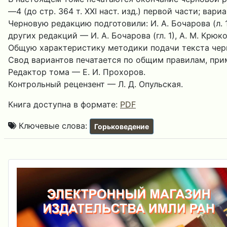
—4 (до стр. 364 т. XXI наст. изд.) первой части; вариа
Черновую редакцию подготовили: И. А. Бочарова (л. 
других редакций — И. А. Бочарова (гл. 1), А. М. Крюкова 
Общую характеристику методики подачи текста черно
Свод вариантов печатается по общим правилам, приме
Редактор тома — Е. И. Прохоров.
Контрольный рецензент — Л. Д. Опульская.
Книга доступна в формате:
PDF
Ключевые слова:
Горьковедение