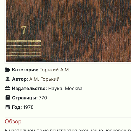
Категория:
Горький А.М.
Автор:
А.М. Горький
Издательство:
Наука. Москва
Страницы:
770
Год:
1978
Обзор
В настоящем томе печатаются окончание черновой ред