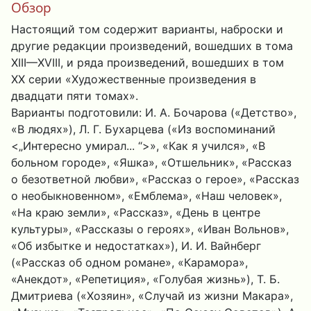
Обзор
Настоящий том содержит варианты, наброски и
другие редакции произведений, вошедших в тома
XIII—XVIII, и ряда произведений, вошедших в том
XX серии «Художественные произведения в
двадцати пяти томах».
Варианты подготовили: И. А. Бочарова («Детство»,
«В людях»), Л. Г. Бухарцева («Из воспоминаний
<„Интересно умирал... “>», «Как я учился», «В
больном городе», «Яшка», «Отшельник», «Рассказ
о безответной любви», «Рассказ о герое», «Рассказ
о необыкновенном», «Емблема», «Наш человек»,
«На краю земли», «Рассказ», «День в центре
культуры», «Рассказы о героях», «Иван Вольнов»,
«Об избытке и недостатках»), И. И. Вайнберг
(«Рассказ об одном романе», «Карамора»,
«Анекдот», «Репетиция», «Голубая жизнь»), Т. Б.
Дмитриева («Хозяин», «Случай из жизни Макара»,