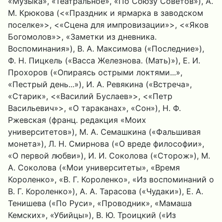
«Музыка», «Театральное», «По Союзу Советов»), А.
М. Крюкова (<«Праздник и ярмарка в заводском
поселке»>, <«Сцена для импровизации»>, <«Яков
Богомолов»>, «Заметки из дневника.
Воспоминания»), В. А. Максимова («Последние»),
Ф. Н. Пицкель («Васса Железнова. (Мать)»), Е. И.
Прохоров («Опираясь острыми локтями...»,
«Пестрый день...»), И. А. Ревякина («Встреча»,
«Старик», <«Василий Буслаев»>, <«Петр
Васильевич»>, «О тараканах», «Сон»), Н. Ф.
Ржевская (франц. редакция «Моих
университетов»), М. А. Семашкина («Фальшивая
монета»), Л. Н. Смирнова («О вреде философии»,
«О первой любви»), И. И. Соколова («Сторож»), М.
А. Соколова («Мои университеты», «Время
Короленко», «В. Г. Короленко», «Из воспоминаний о
В. Г. Короленко»), А. А. Тарасова («Чудаки»), Е. А.
Тенишева («По Руси», «Проводник», «Мамаша
Кемских», «Убийцы»), В. Ю. Троицкий («Из