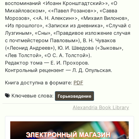
воспоминаний <Иоанн Кронштадтский>», «О
Михайловском», <«Павел Розанов»>, «Савва
Морозов», <«А. Н. Алексин»>, «Михаил Вилонов»,
«Из прошлого», «Записки из дневника», «Случай с
Лузгиным», «Сны», «Правдивое изложение случая
с почтмейстером Павловым»), В. Н. Чуваков
(«Леонид Андреев»), Ю. И. Шведова («Зыковы»,
«Лев Толстой», «О С. А. Толстой»).
Редактор тома — Е. И. Прохоров.
Контрольный рецензент — Л. Д. Опульская.
Книга доступна в формате:
PDF
Ключевые слова:
Горьковедение
Alexandria Book Library