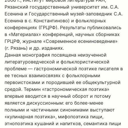
2006 г.; Институт мировой литературы РАН,
Рязанский государственный университет им. С.А.
Есенина и Государственный музей-заповедник С.А.
Есенина в с. Константиново) и фольклорных
конференциях (ГРЦРФ). Результаты публиковались
в «Материалах» конференций, научных сборниках
ГРЦРФ, журнале «Современное есениноведение»
(г. Рязань) и др. изданиях.
Данная монография посвящена неизученной
литературоведческой и фольклористической
проблеме — гастрономической поэтике писателя в
ее тесных взаимосвязях с фольклорными
первоистоками и породившей ее общекультурной
средой. Термин «гастрономическая поэтика»
впервые вводится в научный оборот и потому
является дискуссионным: его более-менее
полными и частичными синонимами выступают
«кулинарная поэтика», мифопоэтика пищи,
этнопоэтика кушаний и напитков, семантика пищи