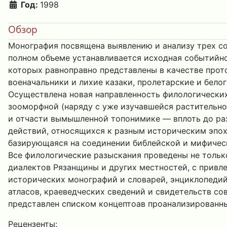
Год:
1998
Обзор
Монография посвящена выявлению и анализу трех со
полном объеме устанавливается исходная событийно-
которых равноправно представлены в качестве прот
военачальники и лихие казаки, пролетарские и бело
Осуществлена новая направленность филологических
зооморфной (наряду с уже изучавшейся растительно
и отчасти вымышленной топонимике — вплоть до раз
действий, относящихся к разным историческим эпоха
базирующаяся на соединении библейской и мифиче
Все филологические разыскания проведены не тольк
диалектов Рязанщины и других местностей, с привл
исторических монографий и словарей, энциклопедий 
атласов, краеведческих сведений и свидетельств со
представлен списком концептоав проанализированны
Рецензенты: