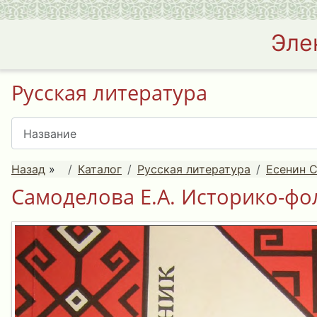
Эле
Русская литература
Назад
»
Каталог
Русская литература
Есенин С
Самоделова Е.А. Историко-фол