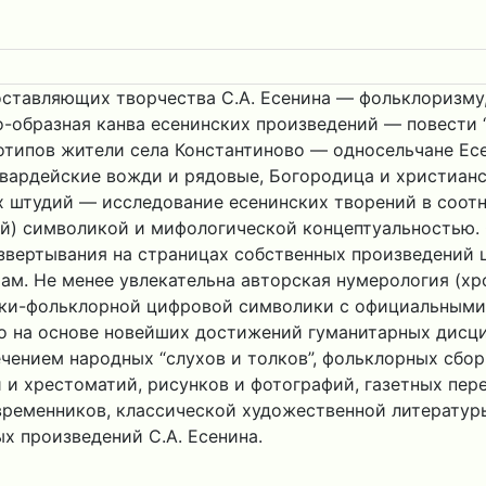
ставляющих творчества С.А. Есенина — фольклоризму,
образная канва есенинских произведений — повести “Яр
отипов жители села Константиново — односельчане Есе
гвардейские вожди и рядовые, Богородица и христианс
 штудий — исследование есенинских творений в соотн
й) символикой и мифологической концептуальностью. 
вертывания на страницах собственных произведений ц
м. Не менее увлекательна авторская нумерология (хрон
ски-фольклорной цифровой символики с официальными
о на основе новейших достижений гуманитарных дисцип
ечением народных “слухов и толков”, фольклорных сбо
и хрестоматий, рисунков и фотографий, газетных пере
временников, классической художественной литератур
х произведений С.А. Есенина.