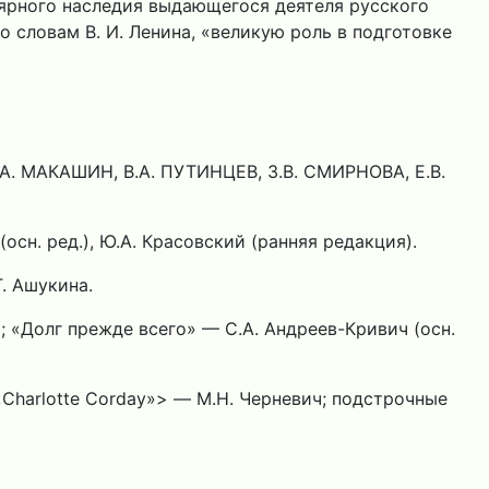
лярного наследия выдающегося деятеля русского
 словам В. И. Ленина, «великую роль в подготовке
.А. МАКАШИН, В.А. ПУТИНЦЕВ, З.В. СМИРНОВА, Е.В.
осн. ред.), Ю.А. Красовский (ранняя редакция).
. Ашукина.
й; «Долг прежде всего» — С.А. Андреев-Кривич (осн.
<«Charlotte Corday»> — М.Н. Черневич; подстрочные