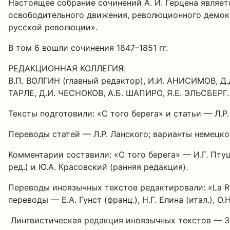
Настоящее собрание сочинений А. И. Герцена являе
освободительного движения, революционного демокра
русской революции».
В том 6 вошли сочинения 1847–1851 гг.
РЕДАКЦИОННАЯ КОЛЛЕГИЯ:
В.П. ВОЛГИН (главный редактор), И.И. АНИСИМОВ, Д.
ТАРЛЕ, Д.И. ЧЕСНОКОВ, А.Б. ШАПИРО, Я.Е. ЭЛЬСБЕРГ.
Тексты подготовили: «С того берега» и статьи — Л.Р.
Переводы статей — Л.Р. Ланского; варианты немецког
Комментарии составили: «С того берега» — И.Г. Птуш
ред.) и Ю.А. Красовский (ранняя редакция).
Переводы иноязычных текстов редактировали: «La Rus
переводы — Е.А. Гунст (франц.), Н.Г. Елина (итал.), О.
Лингвистическая редакция иноязычных текстов — З.Н.