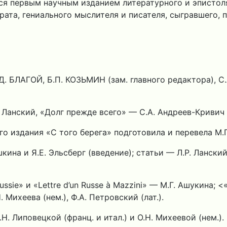
тся первым научным изданием литературного и эписто
та, гениального мыслителя и писателя, сыгравшего, по
Д. БЛАГОЙ, Б.П. КОЗЬМИН (зам. главного редактора), С
 Ланский, «Долг прежде всего» — С.А. Андреев-Кривич (
о издания «С того берега» подготовила и перевела М.Г
кина и Я.Е. Эльсберг (введение); статьи — Л.Р. Лански
sie» и «Lettre d’un Russe à Mazzini» — M.Г. Ашукина; 
Н. Михеева (нем.), Ф.А. Петровский (лат.).
 Липовецкой (франц. и итал.) и О.Н. Михеевой (нем.).