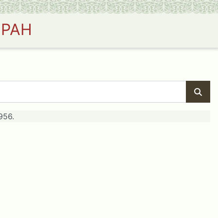
 РАН
956.