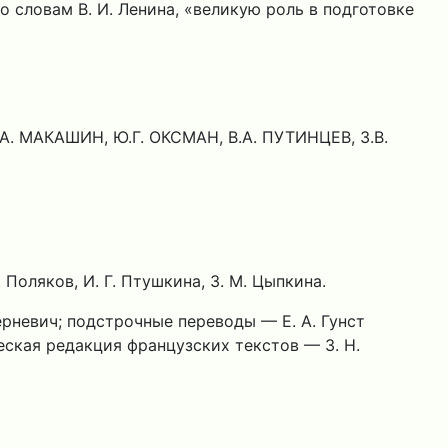
 словам В. И. Ленина, «великую роль в подготовке
.А. МАКАШИН, Ю.Г. ОКСМАН, В.А. ПУТИНЦЕВ, З.В.
. Поляков, И. Г. Птушкина, З. М. Цыпкина.
рневич; подстрочные переводы — Е. А. Гунст
стическая редакция французских текстов — З. Н.