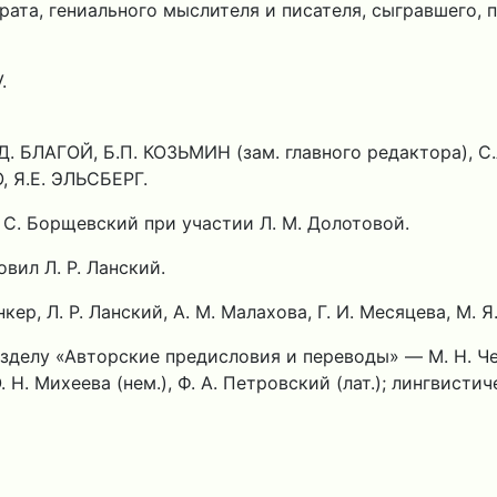
та, гениального мыслителя и писателя, сыгравшего, по
.
Д. БЛАГОЙ, Б.П. КОЗЬМИН (зам. главного редактора), С
, Я.Е. ЭЛЬСБЕРГ.
 С. Борщевский при участии Л. М. Долотовой.
вил Л. Р. Ланский.
ер, Л. Р. Ланский, А. М. Малахова, Г. И. Месяцева, М. Я
зделу «Авторские предисловия и переводы» — M. H. Че
), О. Н. Михеева (нем.), Ф. А. Петровский (лат.); лингви