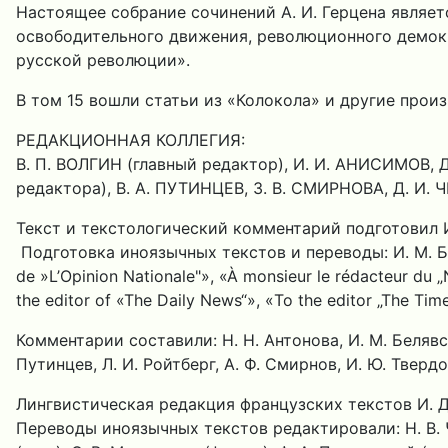
Настоящее собрание сочинений А. И. Герцена являе
освободительного движения, революционного демокра
русской революции».
В том 15 вошли статьи из «Колокола» и другие произ
РЕДАКЦИОННАЯ КОЛЛЕГИЯ:
В. П. ВОЛГИН (главный редактор), И. И. АНИСИМОВ, Д
редактора), В. А. ПУТИНЦЕВ, З. В. СМИРНОВА, Д. И. 
Текст и текстологический комментарий подготовил И
Подготовка иноязычных текстов и переводы: И. М. Бел
de »L’Opinion Nationale"», «À monsieur le rédacteur du „
the editor of «The Daily News“», «То the editor „The
Комментарии составили: H. Н. Антонова, И. М. Белявская
Путинцев, Л. И. Ройтберг, А. Ф. Смирнов, И. Ю. Твердо
Лингвистическая редакция французских текстов И. Д
Переводы иноязычных текстов редактировали: Н. В. Че