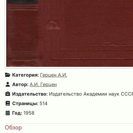
Категория:
Герцен А.И.
Автор:
А.И. Герцен
Издательство:
Издательство Академии наук СССР
Страницы:
514
Год:
1958
Обзор