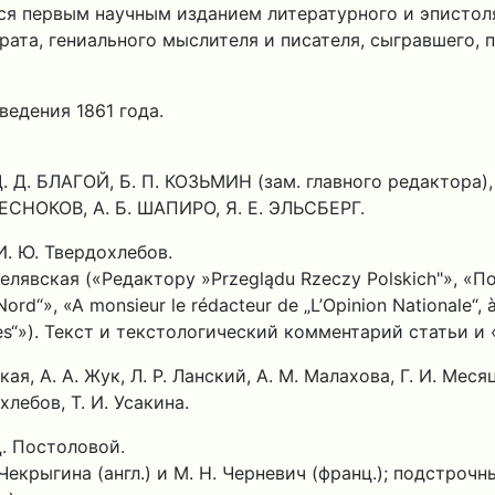
тся первым научным изданием литературного и эписто
та, гениального мыслителя и писателя, сыгравшего, по
ведения 1861 года.
. Д. БЛАГОЙ, Б. П. КОЗЬМИН (зам. главного редактора),
ЧЕСНОКОВ, А. Б. ШАПИРО, Я. Е. ЭЛЬСБЕРГ.
. Ю. Твердохлебов.
явская («Редактору »Przeglądu Rzeczy Polskich"», «Пол
Nord“», «A monsieur le rédacteur de „L’Opinion Nationale“,
 Times“»). Текст и текстологический комментарий статьи
, А. А. Жук, Л. Р. Ланский, А. М. Малахова, Г. И. Месяцев
хлебов, Т. И. Усакина.
. Постоловой.
крыгина (англ.) и М. Н. Черневич (франц.); подстрочные