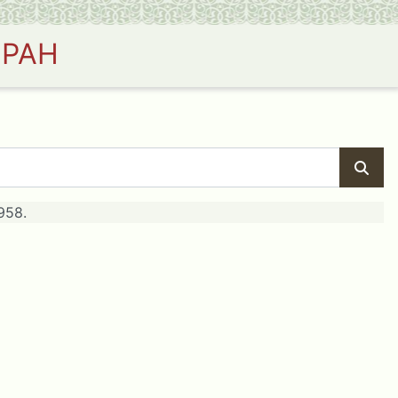
 РАН
958.