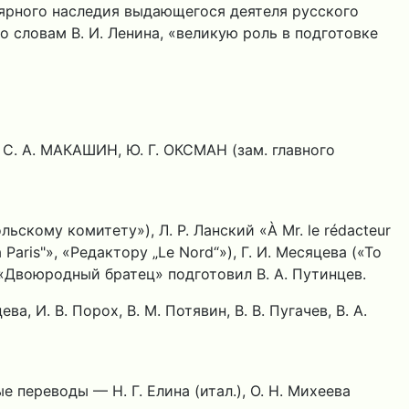
лярного наследия выдающегося деятеля русского
 словам В. И. Ленина, «великую роль в подготовке
 С. А. МАКАШИН, Ю. Г. ОКСМАН (зам. главного
ьскому комитету»), Л. P. Ланский «À Mr. le rédacteur
 à Paris"», «Редактору „Le Nord“»), Г. И. Месяцева («То
 и «Двоюродный братец» подготовил В. А. Путинцев.
а, И. В. Порох, В. М. Потявин, В. В. Пугачев, В. А.
 переводы — Н. Г. Елина (итал.), О. Н. Михеева