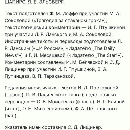
ШАПИРО, Я. Е. ЭЛЬСБЕРГ.
Текст подготовлен Ф. М. Иоффе при участии М. А.
Соколовой («Трагедия за стаканом грока»),
текстологический комментарий — И. Г. Птушкиной
при участии Л. Р. Ланского и М. А. Соколовой.
Иностранные тексты и переводы подготовлены Л.
Р. Ланским («...И Россия», «Издателю „The Daily
News"») и Г. И. Месяцевой («Издателю „The Star"»).
Комментарии составлены И. М. Белявской и С. Д.
Лищинер при участии И. Г. Птушкиной, В. А.
Путинцева, В. П. Таракановой.
Редакция иноязычных текстов И. Д. Постоловой
(франц.), П. В. Палиевского (англ.); подстрочных
переводов — О. В. Моисеенко (франц.), Н. Г. Елиной
(итал.), О. Н. Михеевой (нем.), Ф. А. Петровского
(лат.).
Указатель имен составила С. Д. Лищинер.