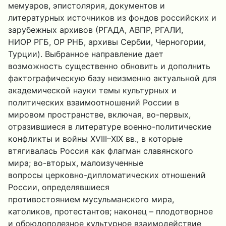
мемуаров, эпистолярия, документов и
литературных источников из фондов российских и
зарубежных архивов (РГАДА, АВПР, РГАЛИ,
НИОР РГБ, ОР РНБ, архивы Сербии, Черногории,
Турции). Выбранное направление дает
возможность существенно обновить и дополнить
фактографическую базу неизменно актуальной для
академической науки темы культурных и
политических взаимоотношений России в
мировом пространстве, включая, во-первых,
отразившиеся в литературе военно-политические
конфликты и войны XVIII–XIX вв., в которые
втягивалась Россия как флагман славянского
мира; во-вторых, малоизученные
вопросы церковно-дипломатических отношений
России, определявшиеся
противостоянием мусульманского мира,
католиков, протестантов; наконец – плодотворное
и обоюдополезное культурное взаимодействие