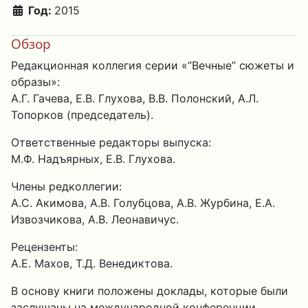
Год:
2015
Обзор
Редакционная коллегия серии «“Вечные” сюжеты и
образы»:
А.Г. Гачева, Е.В. Глухова, В.В. Полонский, А.Л.
Топорков (председатель).
Ответственные редакторы выпуска:
М.Ф. Надъярных, Е.В. Глухова.
Члены редколлегии:
А.С. Акимова, А.В. Голубцова, А.В. Журбина, Е.А.
Извозчикова, А.В. Леонавичус.
Рецензенты:
А.Е. Махов, Т.Д. Венедиктова.
В основу книги положены доклады, которые были
заслушаны на международной конференции