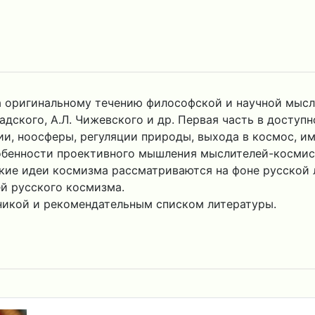
а оригинальному течению философской и научной мысли
рнадского, А.Л. Чижевского и др. Первая часть в дост
и, ноосферы, регуляции природы, выхода в космос, и
обенности проективного мышления мыслителей-космист
е идеи космизма рассматриваются на фоне русской ли
й русского космизма.
никой и рекомендательным списком литературы.