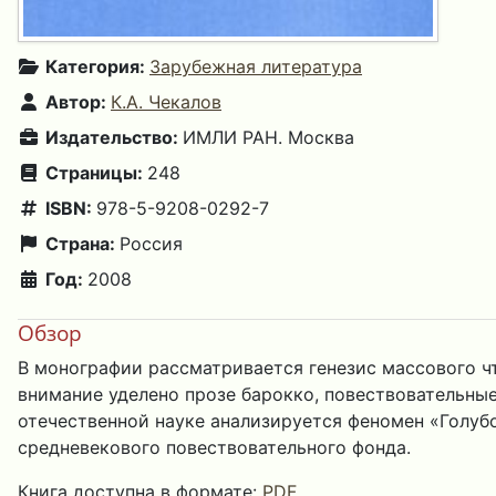
Категория:
Зарубежная литература
Автор:
К.А. Чекалов
Издательство:
ИМЛИ РАН. Москва
Страницы:
248
ISBN:
978-5-9208-0292-7
Страна:
Россия
Год:
2008
Обзор
В монографии рассматривается генезис массового ч
внимание уделено прозе барокко, повествовательны
отечественной науке анализируется феномен «Голуб
средневекового повествовательного фонда.
Книга доступна в формате:
PDF