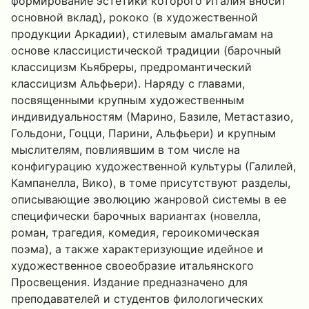
формирование эстетики которого Италия вносит
основной вклад), рококо (в художественной
продукции Аркадии), стилевым амальгамам на
основе классицистической традиции (барочный
классицизм Кьябреры, предромантический
классицизм Альфьери). Наряду с главами,
посвященными крупным художественным
индивидуальностям (Марино, Базиле, Метастазио,
Гольдони, Гоцци, Парини, Альфьери) и крупным
мыслителям, повлиявшим в том числе на
конфигурацию художественной культуры (Галилей,
Кампанелла, Вико), в томе присутствуют разделы,
описывающие эволюцию жанровой системы в ее
специфически барочных вариантах (новелла,
роман, трагедия, комедия, героикомическая
поэма), а также характеризующие идейное и
художественное своеобразие итальянского
Просвещения. Издание предназначено для
преподавателей и студентов филологических