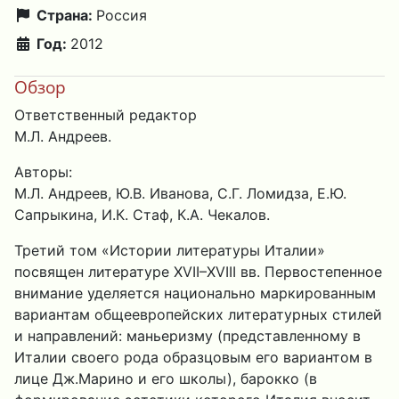
Страна:
Россия
Год:
2012
Обзор
Ответственный редактор
М.Л. Андреев.
Авторы:
М.Л. Андреев, Ю.В. Иванова, С.Г. Ломидза, Е.Ю.
Сапрыкина, И.К. Стаф, К.А. Чекалов.
Третий том «Истории литературы Италии»
посвящен литературе XVII–XVIII вв. Первостепенное
внимание уделяется национально маркированным
вариантам общеевропейских литературных стилей
и направлений: маньеризму (представленному в
Италии своего рода образцовым его вариантом в
лице Дж.Марино и его школы), барокко (в