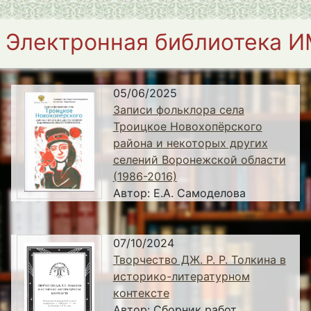
Электронная библиотека 
05/06/2025
Записи фольклора села
Троицкое Новохопёрского
района и некоторых других
селений Воронежской области
(1986-2016)
Автор:
Е.А. Самоделова
07/10/2024
Творчество ДЖ. Р. Р. Толкина в
историко-литературном
контексте
Автор:
Сборник работ