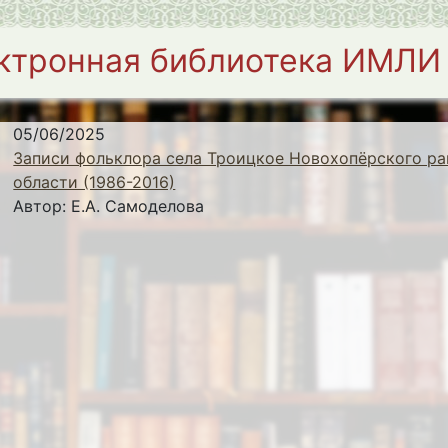
ктронная библиотека ИМЛИ
05/06/2025
Записи фольклора села Троицкое Новохопёрского ра
области (1986-2016)
Автор:
Е.А. Самоделова