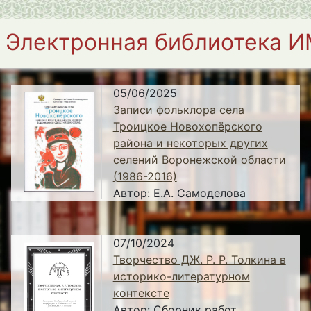
Электронная библиотека 
05/06/2025
Записи фольклора села
Троицкое Новохопёрского
района и некоторых других
селений Воронежской области
(1986-2016)
Автор:
Е.А. Самоделова
07/10/2024
Творчество ДЖ. Р. Р. Толкина в
историко-литературном
контексте
Автор:
Сборник работ