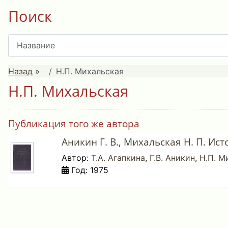
Поиск
Назад
»
Н.П. Михальская
Н.П. Михальская
Публикация того же автора
Аникин Г. В., Михальская Н. П. Ис
Автор:
Т.А. Агапкина
,
Г.В. Аникин
,
Н.П. М
Год: 1975