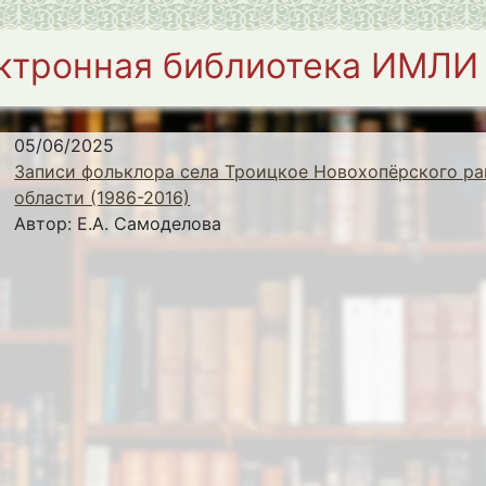
ктронная библиотека ИМЛИ
05/06/2025
Записи фольклора села Троицкое Новохопёрского ра
области (1986-2016)
Автор:
Е.А. Самоделова