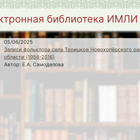
ктронная библиотека ИМЛИ
05/06/2025
Записи фольклора села Троицкое Новохопёрского ра
области (1986-2016)
Автор:
Е.А. Самоделова